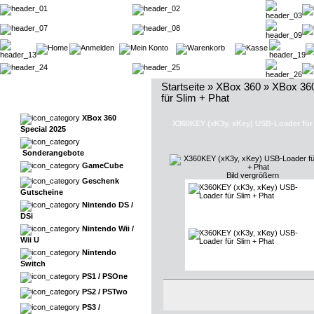
Startseite
»
XBox 360
»
XBox 36
für Slim + Phat
XBox 360
X360KEY (xK3y, xKey) USB-Loader für 
Special 2025
Sonderangebote
GameCube
Bild vergrößern
Geschenk
Gutscheine
Nintendo DS /
DSi
Nintendo Wii /
Wii U
Nintendo
Switch
PS1 / PSOne
PS2 / PSTwo
PS3 /