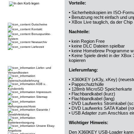
Vorteile:
• Sicherheitskopien im ISO-Forma
• Benutzung recht einfach und u
• XBox Live tauglich, da der Chi
Gutscheine
Kontakt
Nachteile:
Bonuspunkte-
System
• kein Region Free
Newsarchiv
• keine DLC Dateien spielbar
Lieferzeit
• keine Homebrew Programme wie
• Keine Spiele direkt in der XBox
kopieren
Liefer- und
Lieferumfang:
Versandkosten
• X360KEY (xK3y, xKey) (neueste
Datenschutzbelehrung
• Pappschutzhülle
AGB u.
• 128mb MicroSD Speicherkarte
Kundeninfo
Impressum
• Flachbandkabel (kurz)
Sitemap
• Flachbandkabel (lang)
• DVD Laufwerks Stromkabel (s
Haftungsausschluss
• DVD Laufwerks SATA Kabel (rot
Garantie /
• USB Adapter zum Anschluss ein
Gewährleistung
Wichtiger Hinweis:
Batterieentsorgung
Unsere Ebay-
Angebote
Den X360KEY USB-Loader kann m