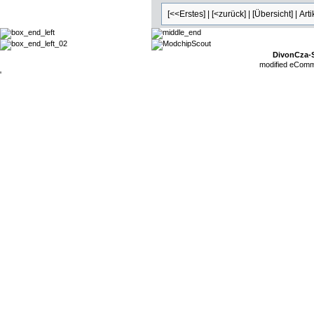
[<<Erstes]
|
[<zurück]
|
[Übersicht]
| Art
DivonCza-
mod
ified eCom
'