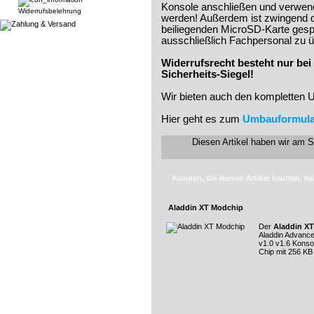
Konsole anschließen und verwend
Widerrufsbelehrung
werden! Außerdem ist zwingend da
beiliegenden MicroSD-Karte gesp
ausschließlich Fachpersonal zu ü
Widerrufsrecht besteht nur be
Sicherheits-Siegel!
Wir bieten auch den kompletten 
Hier geht es zum
Umbauformula
Diesen Artikel haben wir am 
Kunden, die diesen Artikel kauften, ha
Aladdin XT Modchip
Der
Aladdin X
Aladdin Advance
v1.0 v1.6 Konso
Chip mit 256 KB 