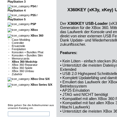
PlayStation 3
PS4 /
X360KEY (xK3y, xKey) U
PlayStation 4
PS5 /
PlayStation 5
Der
X360KEY USB-Loader
(xK3y
PSP
Generation für die XBox 360. Mit
XBox
das Laufwerk der Konsole und ermö
XBox 360
direkt von einer externen USB Fes
-
Case Modding
Dank Update- und Wiederherstell
-
Controller
zukunftssicher.
-
Ersatzteile
-
Festplatten
-
Konsolen + Bundles Phat
Features:
-
Konsolen + Bundles Slim
-
Memorycards
• Kein Löten - einfach stecken (
-
XBox 360 Modchip
-
XBox 360 Reparatur
• Unterstützt die meisten Date
-
XBox 360 Spiele
Extended
-
XBox 360 Umbau
• USB 2.0 Highspeed Schnittstell
-
Zubehör
• Komplett Updatefähig und damit
XBox One S/X
• Emuliert das Laufwerk der XBo
XBox Series S/X
Betriebssystem
• AP25 Emulation
• JTAG wird NICHT benötigt
• Kompatibel mit allen XBox 360
• Kompatibel mit fast allen XBox
Bitte geben Sie die Artikelnummer aus
Hitachi Laufwerk)
unserem Katalog ein.
• Unterstützt die meisten XBox 3