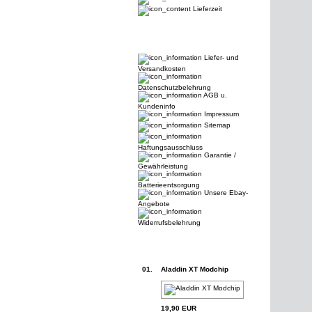
Lieferzeit
Liefer- und
Versandkosten
Datenschutzbelehrung
AGB u.
Kundeninfo
Impressum
Sitemap
Haftungsausschluss
Garantie /
Gewährleistung
Batterieentsorgung
Unsere Ebay-
Angebote
Widerrufsbelehrung
01.
Aladdin XT Modchip
19,90 EUR