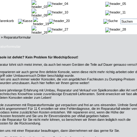
»
Reparaturformular
aturformular
sole ist defekt? Kein Problem für ModchipScout!
ratur lohnt sich meist immer, da auch bei neuen Geräten die Teile auf Dauer genauso versch
 reparieren wir auch gerne Ihre defekte Konsole, wenn diese nicht mehr richtig arbeitet oder 
griff oder Umbauversuch Dritter beschädigt wurde.
chen uns auch immer wieder Konsolen, die von angeblichen Fachleuten zu Dumping-Preisen
wurden umzubauen. Auch hier helfen wir Ihnen gerne weiter!
ere jahrelange Erfahrung mit Umbau, Reparatur und Verkauf von Spielkonsolen aller Art ver
technisches KnowHow sowie zuverlässige Ersatzteil-Lieferanten. Somit erwecken wir fast all
deten Konsolen wieder zum Leben!
ole zusammen mit Reparaturformular gut verpacken und frei an uns einsenden. Unfreie Sen
cht angenommen! Für 11 € erstellen wir eine Fehlerdiagnose, die im Reparaturfall wieder ve
odass keine zusätzlichen Kosten entstehen. Wir reparieren erst, wenn die Höhe der
kosten feststeht und Sie uns ihr Einverständnis per eMail gegeben haben.
ch die Reparatur für Sie nicht mehr lohnen, so berechnen wir Ihnen dann lediglich noch die
osten für die Rücksendung.
en uns mit einer Reparatur beauftragen, dann übernehmen wir das gerne für Sie.