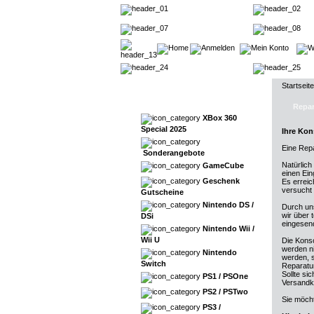
Startseite
Repar
XBox 360
Special 2025
Ihre Kon
Eine Repa
Sonderangebote
Natürlich
GameCube
einen Ein
Geschenk
Es errei
versucht 
Gutscheine
Nintendo DS /
Durch uns
wir über 
DSi
eingesen
Nintendo Wii /
Wii U
Die Kons
werden ni
Nintendo
werden, s
Switch
Reparatur
Sollte si
PS1 / PSOne
Versandk
PS2 / PSTwo
Sie möcht
PS3 /