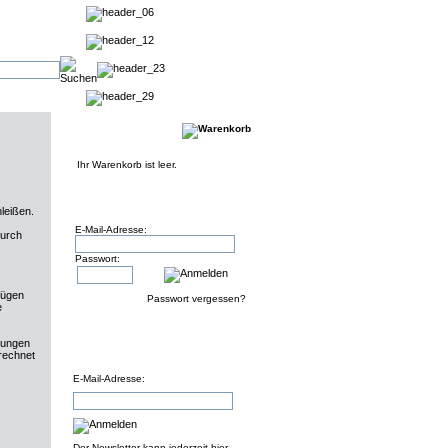
Ihr Warenkorb ist leer.
leißen.
E-Mail-Adresse:
durch
Passwort:
fügen
Passwort vergessen?
e
dungen
rrechnet
E-Mail-Adresse:
Der Newsletter kann jederzeit hier