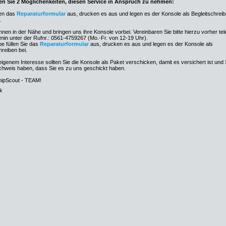
en Sie 2 Möglichenkeiten, diesen Service in Anspruch zu nehmen:
len das
Reparaturformular
aus, drucken es aus und legen es der Konsole als Begleitschreib
.
nen in der Nähe und bringen uns ihre Konsole vorbei. Vereinbaren Sie bitte hierzu vorher tele
min unter der Rufnr.: 0561-4759267 (Mo.-Fr. von 12-19 Uhr).
e füllen Sie das
Reparaturformular
aus, drucken es aus und legen es der Konsole als
hreiben bei.
eigenem Interesse sollten Sie die Konsole als Paket verschicken, damit es versichert ist und 
chweis haben, dass Sie es zu uns geschickt haben.
hipScout - TEAM!