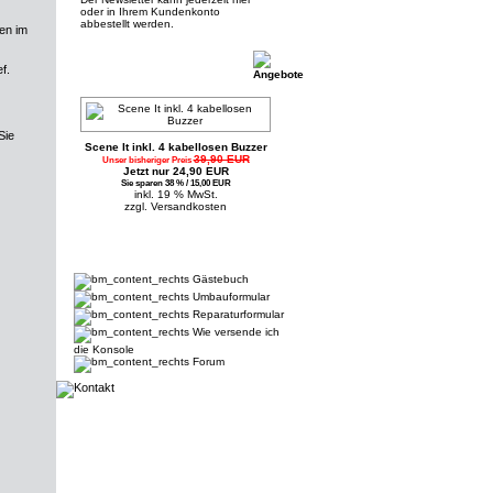
oder in Ihrem Kundenkonto
abbestellt werden.
en im
f.
Sie
Scene It inkl. 4 kabellosen Buzzer
39,90 EUR
Unser bisheriger Preis
Jetzt nur 24,90 EUR
Sie sparen 38 % / 15,00 EUR
inkl. 19 % MwSt.
zzgl.
Versandkosten
Gästebuch
Umbauformular
Reparaturformular
Wie versende ich
die Konsole
Forum