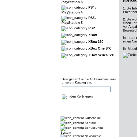
Hier hab
PlayStation 3
PS4 /
1.
Sie fül
Paket bei
PlayStation 4
PS5 /
2.
Sie woh
PlayStation 5
einen Ter
Vor Abgab
PSP
Begleitsc
XBox
In Ihrem 
einen Na
XBox 360
XBox One S/X
Ihr Modc
XBox Series S/X
Bitte geben Sie die Artikelnummer aus
unserem Katalog ein.
Gutscheine
Kontakt
Bonuspunkte-
System
Newsarchiv