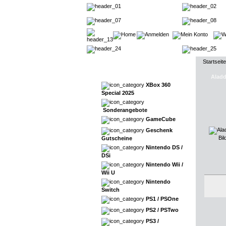
Startseite
Aladd
XBox 360
Special 2025
Sonderangebote
GameCube
Geschenk
Bil
Gutscheine
Nintendo DS /
DSi
Nintendo Wii /
Wii U
Nintendo
Switch
PS1 / PSOne
PS2 / PSTwo
PS3 /