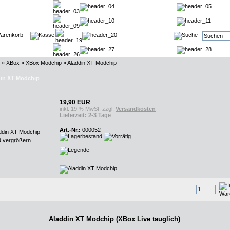
»
XBox
»
XBox Modchip
»
Aladdin XT Modchip
in XT Modchip
19,90 EUR
inkl. 19 % MwSt. zzgl.
Versandkosten
Lieferzeit:
2-3 Tage
Art.-Nr.:
000052
d vergrößern
Aladdin XT Modchip (XBox Live tauglich)