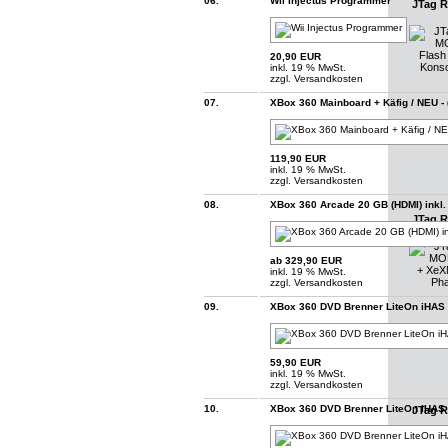
06.
Wii Injectus Programmer
JTag R
20,90 EUR
inkl. 19 % MwSt.
zzgl.
Versandkosten
07.
XBox 360 Mainboard + Käfig / NEU - 
119,90 EUR
inkl. 19 % MwSt.
zzgl.
Versandkosten
08.
XBox 360 Arcade 20 GB (HDMI) inkl
JTag R
ab 329,90 EUR
inkl. 19 % MwSt.
zzgl.
Versandkosten
09.
XBox 360 DVD Brenner LiteOn iHAS 
59,90 EUR
inkl. 19 % MwSt.
zzgl.
Versandkosten
10.
XBox 360 DVD Brenner LiteOn iHAS 
JTag R