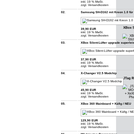
inkl. 19 % MwSt.
zzgl.
Versandkosten
02.
Samsung SH-D162 mit Kreon 1.0 für
XBox S
39,90 EUR
inkl. 19 % MwSt.
zzgl.
Versandkosten
03.
XBox Silent-Lüfter upgrade superlei
37,90 EUR
inkl. 19 % MwSt.
zzgl.
Versandkosten
04.
X-Changer V2.5 Modchip
JTag R
45,90 EUR
inkl. 19 % MwSt.
zzgl.
Versandkosten
05.
XBox 360 Mainboard + Käfig / NEU
129,90 EUR
inkl. 19 % MwSt.
zzgl.
Versandkosten