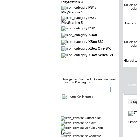
PlayStation 3
Mit dies
PS4 /
ode
PlayStation 4
PS5 /
PlayStation 5
Der X36
PSP
XBox
XBox 360
Mit dies
ode
XBox One S/X
XBox Series S/X
Hierbei 
Bitte geben Sie die Artikelnummer aus
unserem Katalog ein.
News
JTa
Gutscheine
Umbau
Kontakt
Bonuspunkte-
System
Newsarchiv