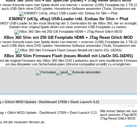
XBox 360 Slim mit 4 GB Speicher (HDMI) + JTag Reset Glitch MOD
er neuen Konsole kann man Spiele direkt von interner + externer (USB) Festplatte bis 2 TB 
r auch USB-Stick ohne DVD spielen. Homebrew-Software anwenden (Tools, Emulatoren wie 
X360KEY (xK3y, xKey) USB-Loader inkl. Einbau für Slim + Phat
0KEY USB-Loader ist der erste Modchip der 3. Generation für die XBox 360, der es ermöglic
Dateien ihrer original Spiele direkt von einer externen USB Festplatte zu starten.
XBox 360 Slim mit 250 GB Festplatte HDMI + JTag Reset Glitch MOD
er neuen Konsole kann man Spiele direkt von interner + externer (USB) Festplatte bis 2 TB 
r auch USB-Stick ohne DVD spielen. Homebrew-Software anwenden (Tools, Emulatoren wie 
XBox 360 Slim Firmware Flash (neues Modell mit LiteOn DG-16D4S)
wird die original Firmware des XBox 360 Slim DVD Laufwerks durch eine modifizierte Firmware
um das Abspielen von Sicherheitskopien (iXtreme kompatibel erstellt) zu ermöglichen.
g + Glitch MOD Update - Dashboard 17559 + Dash Launch 3.21
21.11.2019,
Wie immer bieten wir nun
auch unseren JTag MOD
JTag Reset Glitch MOD
 mit der neuesten Version an.
weiterle