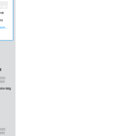
 16:20
mit
es
sen...
R
ten
age
ten
age