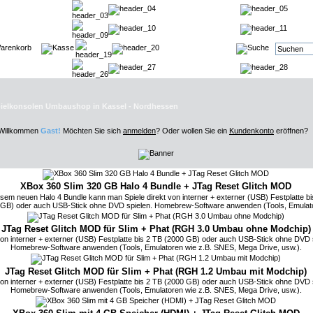
pielkonsolen Umbaushop in Kassel - Nordhessen
 Willkommen
Gast!
Möchten Sie sich
anmelden
? Oder wollen Sie ein
Kundenkonto
eröffnen?
XBox 360 Slim 320 GB Halo 4 Bundle + JTag Reset Glitch MOD
esem neuen Halo 4 Bundle kann man Spiele direkt von interner + externer (USB) Festplatte bi
 GB) oder auch USB-Stick ohne DVD spielen. Homebrew-Software anwenden (Tools, Emulato
JTag Reset Glitch MOD für Slim + Phat (RGH 3.0 Umbau ohne Modchip)
von interner + externer (USB) Festplatte bis 2 TB (2000 GB) oder auch USB-Stick ohne DVD 
Homebrew-Software anwenden (Tools, Emulatoren wie z.B. SNES, Mega Drive, usw.).
JTag Reset Glitch MOD für Slim + Phat (RGH 1.2 Umbau mit Modchip)
von interner + externer (USB) Festplatte bis 2 TB (2000 GB) oder auch USB-Stick ohne DVD 
Homebrew-Software anwenden (Tools, Emulatoren wie z.B. SNES, Mega Drive, usw.).