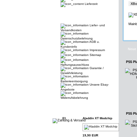
XBo
Lieferzeit
Mainb
Liefer- und
Versandkosten
Datenschutzbelehrung
AGB u.
Kundeninfo
Neue 
Impressum
Sitemap
PS5 Pl
Haftungsausschluss
Garantie /
Gewährleistung
Batterieentsorgung
Unsere Ebay-
Angebote
Widerrufsbelehrung
PS5 Pl
01.
Aladdin XT Modchip
19,90 EUR