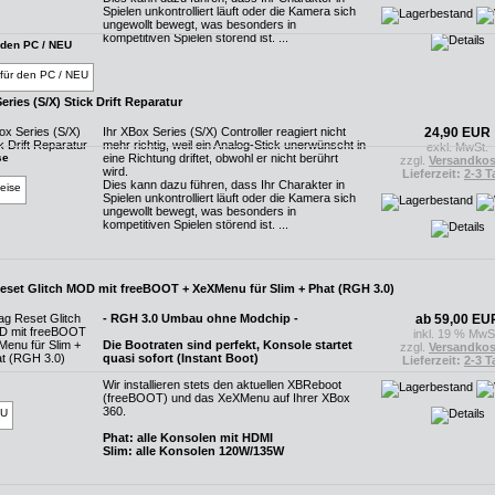
Spielen unkontrolliert läuft oder die Kamera sich
ungewollt bewegt, was besonders in
kompetitiven Spielen störend ist. ...
 den PC / NEU
eries (S/X) Stick Drift Reparatur
Ihr XBox Series (S/X) Controller reagiert nicht
24,90 EUR
mehr richtig, weil ein Analog-Stick unerwünscht in
exkl. MwSt.
eine Richtung driftet, obwohl er nicht berührt
se
zzgl.
Versandkos
wird.
Lieferzeit:
2-3 T
Dies kann dazu führen, dass Ihr Charakter in
Spielen unkontrolliert läuft oder die Kamera sich
ungewollt bewegt, was besonders in
kompetitiven Spielen störend ist. ...
eset Glitch MOD mit freeBOOT + XeXMenu für Slim + Phat (RGH 3.0)
- RGH 3.0 Umbau ohne Modchip -
ab 59,00 EU
inkl. 19 % MwS
Die Bootraten sind perfekt, Konsole startet
zzgl.
Versandkos
quasi sofort (Instant Boot)
Lieferzeit:
2-3 T
Wir installieren stets den aktuellen XBReboot
(freeBOOT) und das XeXMenu auf Ihrer XBox
360.
Phat: alle Konsolen mit HDMI
Slim: alle Konsolen 120W/135W