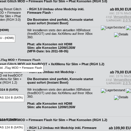
eset Glitch MOD + Firmware Flash für Slim + Phat Konsolen (RGH 3.0)
- RGH 3.0 Umbau ohne Modchip inkl.
ab 89,90 EU
Firmware Flash -
inkl. 19 % MwS
zzgl.
Versandkos
Die Bootraten sind perfekt, Konsole startet
Lieferzeit:
2-3 T
quasi sofort (Instant Boot)
Wir installieren stets den aktuellen XBReboot
(HDMI)
(freeBOOT) und das XeXMenu auf Ihrer XBox
360.
Phat: alle Konsolen mit HDMI
Slim: alle Konsolen 120W/135W
(MFR-Date: bis 2011-08-05)
. JTag MOD + Firmware Flash
eset Glitch MOD mit freeBOOT + XeXMenu für Slim + Phat (RGH 1.2)
- RGH 1.2 Umbau mit Modchip -
ab 79,00 EU
inkl. 19 % MwS
Die Bootraten sind perfekt, Konsole startet
zzgl.
Versandkos
quasi sofort (Instant Boot)
Lieferzeit:
2-3 T
Wir installieren stets den aktuellen XBReboot
324 B (SATA)
(freeBOOT) und das XeXMenu auf Ihrer XBox
360.
Phat: alle Konsolen mit HDMI
Slim: alle Konsolen 120W/135W
124 B (SATA)
eset Glitch MOD + Firmware Flash für Slim + Phat Konsolen (RGH 1.2)
- RGH 1.2 Umbau mit Modchip inkl. Firmware
ab 109,90 E