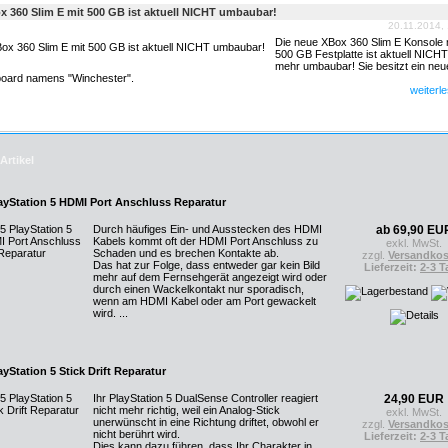
x 360 Slim E mit 500 GB ist aktuell NICHT umbaubar!
20.11.2014,
Die neue XBox 360 Slim E Konsole 
500 GB Festplatte ist aktuell NICHT
mehr umbaubar! Sie besitzt ein neu
oard namens "Winchester".
weiterle
Artikel
ayStation 5 HDMI Port Anschluss Reparatur
Durch häufiges Ein- und Ausstecken des HDMI
ab 69,90 EU
Kabels kommt oft der HDMI Port Anschluss zu
exkl. MwSt.
Schaden und es brechen Kontakte ab.
zzgl.
Versandkos
Das hat zur Folge, dass entweder gar kein Bild
Lieferzeit:
2-3 T
mehr auf dem Fernsehgerät angezeigt wird oder
durch einen Wackelkontakt nur sporadisch,
wenn am HDMI Kabel oder am Port gewackelt
wird. ...
ayStation 5 Stick Drift Reparatur
Ihr PlayStation 5 DualSense Controller reagiert
24,90 EUR
nicht mehr richtig, weil ein Analog-Stick
exkl. MwSt.
unerwünscht in eine Richtung driftet, obwohl er
zzgl.
Versandkos
nicht berührt wird.
Lieferzeit:
2-3 T
Dies kann dazu führen, dass Ihr Charakter in