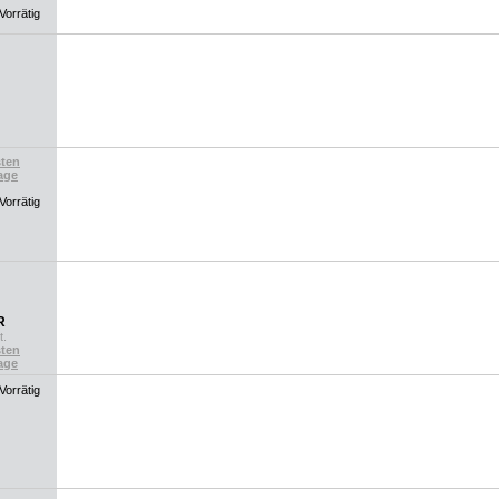
ten
age
R
t.
ten
age