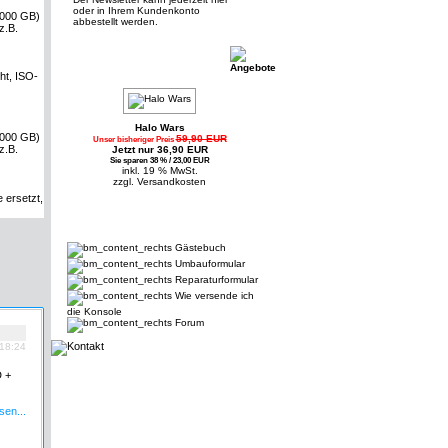
oder in Ihrem Kundenkonto
(2000 GB)
abbestellt werden.
z.B.
ht, ISO-
Halo Wars
(2000 GB)
59,90 EUR
Unser bisheriger Preis
z.B.
Jetzt nur 36,90 EUR
Sie sparen 38 % / 23,00 EUR
inkl. 19 % MwSt.
zzgl.
Versandkosten
 ersetzt,
Gästebuch
Umbauformular
Reparaturformular
Wie versende ich
die Konsole
Forum
 18:24
 +
sen...