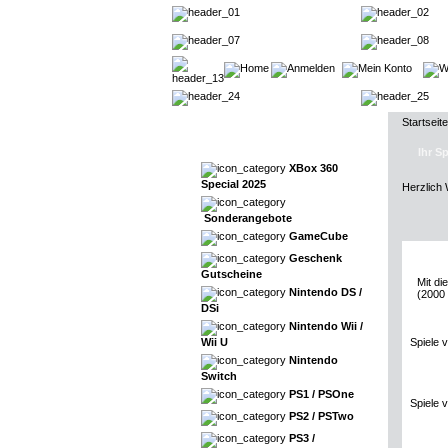
Startseite
Ihr S
XBox 360
Special 2025
Herzlich
Sonderangebote
GameCube
Geschenk
Gutscheine
Mit di
Nintendo DS /
(2000
DSi
Nintendo Wii /
Wii U
Spiele 
Nintendo
Switch
PS1 / PSOne
Spiele 
PS2 / PSTwo
PS3 /