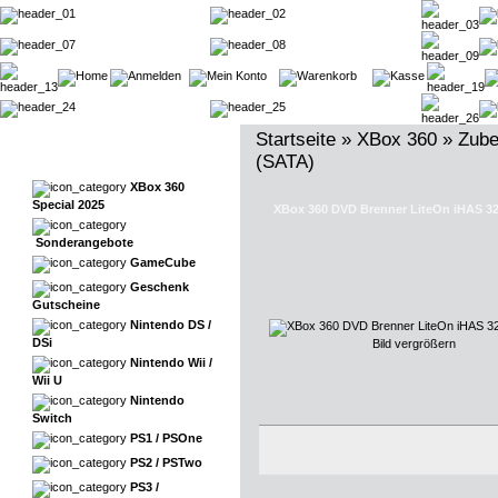
Startseite
»
XBox 360
»
Zube
(SATA)
XBox 360
Special 2025
XBox 360 DVD Brenner LiteOn iHAS 32
Sonderangebote
GameCube
Geschenk
Gutscheine
Nintendo DS /
DSi
Bild vergrößern
Nintendo Wii /
Wii U
Nintendo
Switch
PS1 / PSOne
PS2 / PSTwo
PS3 /