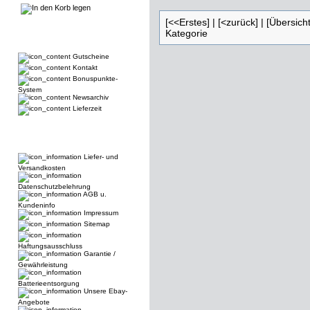
[<<Erstes]
|
[<zurück]
|
[Übersicht
Kategorie
Gutscheine
Kontakt
Bonuspunkte-
System
Newsarchiv
Lieferzeit
Liefer- und
Versandkosten
Datenschutzbelehrung
AGB u.
Kundeninfo
Impressum
Sitemap
Haftungsausschluss
Garantie /
Gewährleistung
Batterieentsorgung
Unsere Ebay-
Angebote