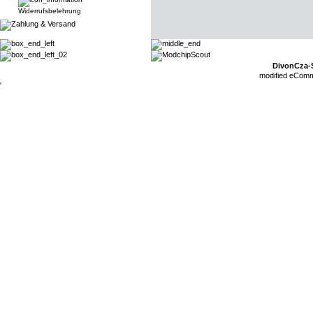
Widerrufsbelehrung
DivonCza-
mod
ified eCom
'