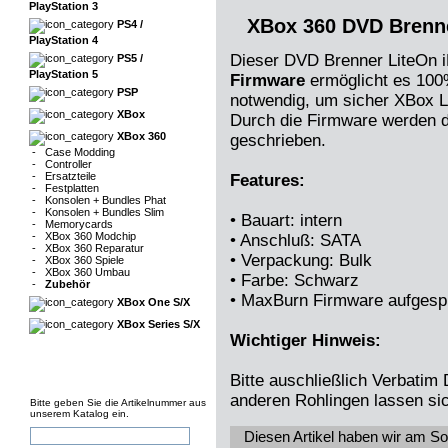
PlayStation 3
XBox 360 DVD Brenne
PS4 /
PlayStation 4
Dieser DVD Brenner LiteOn i
PS5 /
PlayStation 5
Firmware
ermöglicht es 100
PSP
notwendig, um sicher XBox L
XBox
Durch die Firmware werden d
XBox 360
geschrieben.
-
Case Modding
-
Controller
-
Ersatzteile
Features:
-
Festplatten
-
Konsolen + Bundles Phat
-
Konsolen + Bundles Slim
• Bauart: intern
-
Memorycards
-
XBox 360 Modchip
• Anschluß: SATA
-
XBox 360 Reparatur
• Verpackung: Bulk
-
XBox 360 Spiele
-
XBox 360 Umbau
• Farbe: Schwarz
-
Zubehör
• MaxBurn Firmware aufgespi
XBox One S/X
XBox Series S/X
Wichtiger Hinweis:
Bitte auschließlich Verbati
anderen Rohlingen lassen si
Bitte geben Sie die Artikelnummer aus
unserem Katalog ein.
Diesen Artikel haben wir am S