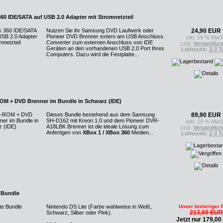
60 IDE/SATA auf USB 2.0 Adapter mit Stromnetzteil
Nutzen Sie ihr Samsung DVD Laufwerk oder
24,90 EUR
Pioneer DVD Brenner extern am USB Anschluss.
inkl. 19 % MwS
Converter zum externen Anschluss von IDE
zzgl.
Versandkos
Geräten an den vorhandenen USB 2.0 Port Ihres
Lieferzeit:
2-3 T
Computers. Dazu wird die Festplatte...
M + DVD Brenner im Bundle in Schwarz (IDE)
Dieses Bundle bestehend aus dem Samsung
89,90 EUR
SH-D162 mit Kreon 1.0 und dem Pioneer DVR-
inkl. 19 % MwS
A18LBK Brenner ist die ideale Lösung zum
zzgl.
Versandkos
Anfertigen von
XBox 1 / XBox 360
Medien...
Lieferzeit:
2-3 T
e Bundle
Nintendo DS Lite (Farbe wahlweise in Weiß,
Unser bisheriger 
213,00 EUR
Schwarz, Silber oder Pink).
Jetzt nur 179,0