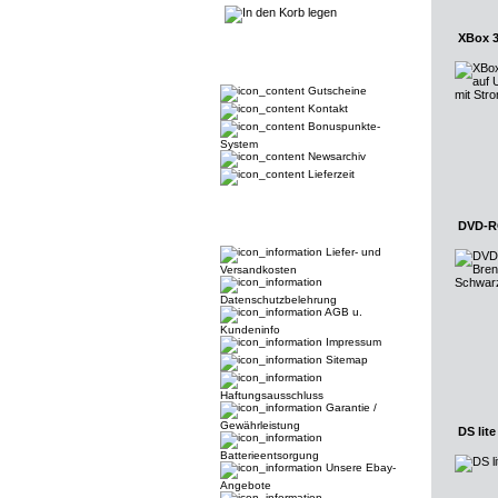
XBox 3
Gutscheine
Kontakt
Bonuspunkte-
System
Newsarchiv
Lieferzeit
DVD-RO
Liefer- und
Versandkosten
Datenschutzbelehrung
AGB u.
Kundeninfo
Impressum
Sitemap
Haftungsausschluss
Garantie /
Gewährleistung
DS lit
Batterieentsorgung
Unsere Ebay-
Angebote