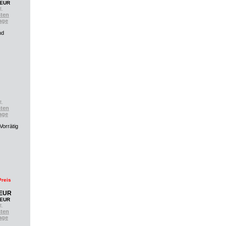
 EUR
t.
ten
age
t.
ten
age
Preis
 EUR
 EUR
t.
ten
age