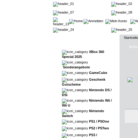
Startseite
Verba
XBox 360
Special 2025
Sonderangebote
GameCube
Geschenk
Gutscheine
Nintendo DS /
DSi
Nintendo Wii /
Wii U
Nintendo
Switch
PS1 / PSOne
PS2 / PSTwo
PS3 /