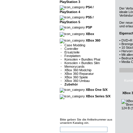
PlayStation 3
PS4 /
Der Verb
PlayStation 4
ideale Lö
Verbindu
PS5 /
PlayStation 5
Der neue
und erlau
PSP
Eigensch
XBox
XBox 360
• DVD+R 
• Brenng
-
Case Modding
• 10 Stü
-
Controller
• Hervorr
-
Ersatzteile
• Mit all
-
Festplatten
• Bedruck
-
Konsolen + Bundles Phat
• Media 
-
Konsolen + Bundles Slim
-
Memorycards
-
XBox 360 Modchip
-
XBox 360 Reparatur
-
XBox 360 Spiele
Kunde
-
XBox 360 Umbau
-
Zubehör
XBox One S/X
XBox 3
XBox Series S/X
Bitte geben Sie die Artikelnummer aus
unserem Katalog ein.