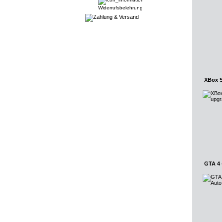
Widerrufsbelehrung
XBox S
GTA 4 