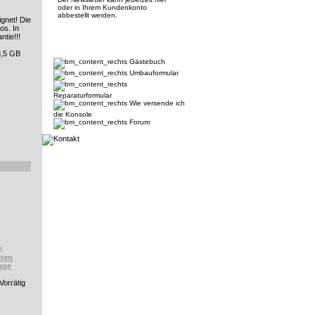
oder in Ihrem Kundenkonto
abbestellt werden.
gnet! Die
os. In
tie!!!
8,5 GB
Gästebuch
Umbauformular
Reparaturformular
Wie versende ich
die Konsole
Forum
t.
ten
age