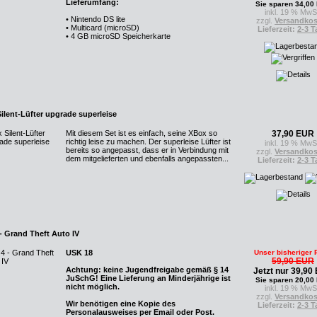
Lieferumfang:
Sie sparen 34,00
inkl. 19 % MwS
• Nintendo DS lite
zzgl.
Versandkos
• Multicard (microSD)
Lieferzeit:
2-3 T
• 4 GB microSD Speicherkarte
ilent-Lüfter upgrade superleise
Mit diesem Set ist es einfach, seine XBox so
37,90 EUR
richtig leise zu machen. Der superleise Lüfter ist
inkl. 19 % MwS
bereits so angepasst, dass er in Verbindung mit
zzgl.
Versandkos
dem mitgelieferten und ebenfalls angepassten...
Lieferzeit:
2-3 T
- Grand Theft Auto IV
USK 18
Unser bisheriger 
59,90 EUR
Achtung: keine Jugendfreigabe gemäß § 14
Jetzt nur 39,90
JuSchG! Eine Lieferung an Minderjährige ist
Sie sparen 20,00
nicht möglich.
inkl. 19 % MwS
zzgl.
Versandkos
Wir benötigen eine Kopie des
Lieferzeit:
2-3 T
Personalausweises per Email oder Post.