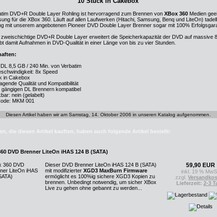
10 Stück in Cakebox
atim DVD+R Double Layer Rohling ist hervorragend zum Brennen von
XBox 360
Medien geei
sung für die XBox 360. Läuft auf allen Laufwerken (Hitachi, Samsung, Benq und LiteOn) tadell
ng mit unserem angebotenen Pioneer DVD Double Layer Brenner sogar mit 100% Erfolgsgaran
 zweischichtige DVD+R Double Layer erweitert die Speicherkapazität der DVD auf massive 
bt damit Aufnahmen in DVD-Qualität in einer Länge von bis zu vier Stunden.
aften:
DL 8,5 GB / 240 Min. von Verbatim
eschwindigkeit: 8x Speed
ck in Cakebox
agende Qualität und Kompatibilität
en gängigen DL Brennern kompatibel
bar: nein (gelabelt)
Code: MKM 001
Diesen Artikel haben wir am Samstag, 14. Oktober 2006 in unseren Katalog aufgenommen.
n, die diesen Artikel kauften, haben auch folgende Artikel bestellt:
60 DVD Brenner LiteOn iHAS 124 B (SATA)
Dieser DVD Brenner LiteOn iHAS 124 B (SATA)
59,90 EUR
mit modifizierter
XGD3 MaxBurn Firmware
inkl. 19 % MwS
ermöglicht es 100%ig sichere XGD3 Kopien zu
zzgl.
Versandkos
brennen. Unbedingt notwendig, um sicher XBox
Lieferzeit:
2-3 T
Live zu gehen ohne gebannt zu werden...